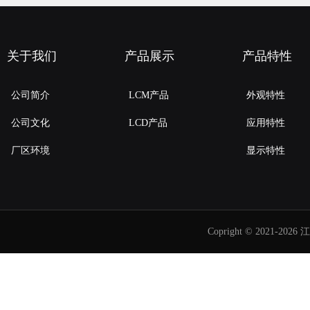
关于我们
产品展示
产品特性
公司简介
LCM产品
外观特性
公司文化
LCD产品
应用特性
厂区环境
显示特性
Copright © 2021