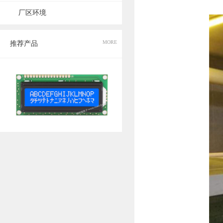
厂区环境
MORE
推荐产品