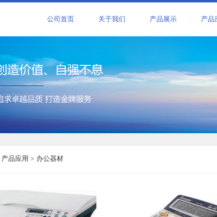
公司首页
关于我们
产品展示
产品
>
产品应用
> 办公器材