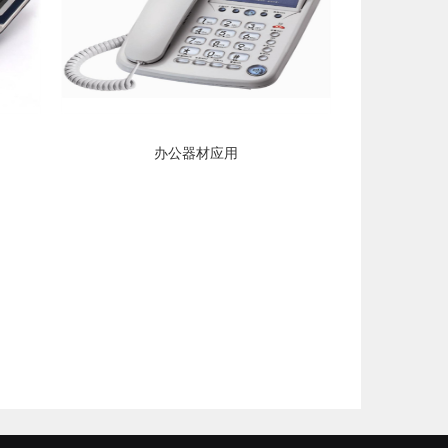
办公器材应用